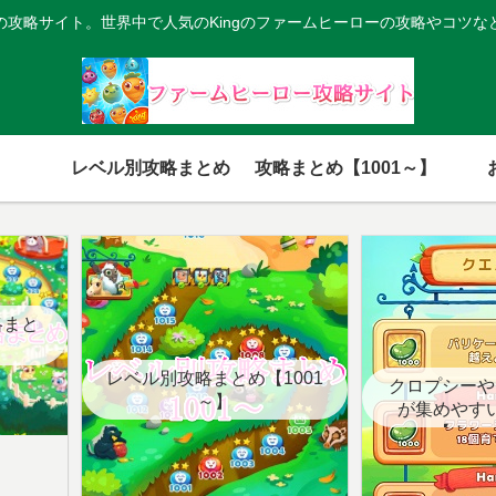
の攻略サイト。世界中で人気のKingのファームヒーローの攻略やコツな
レベル別攻略まとめ
攻略まとめ【1001～】
略まと
レベル別攻略まとめ【1001
クロプシーや
～】
が集めやす
【クエ