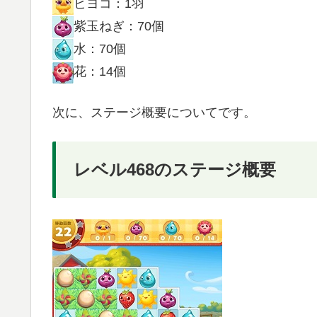
ヒヨコ：1羽
紫玉ねぎ：70個
水：70個
花：14個
次に、ステージ概要についてです。
レベル468のステージ概要