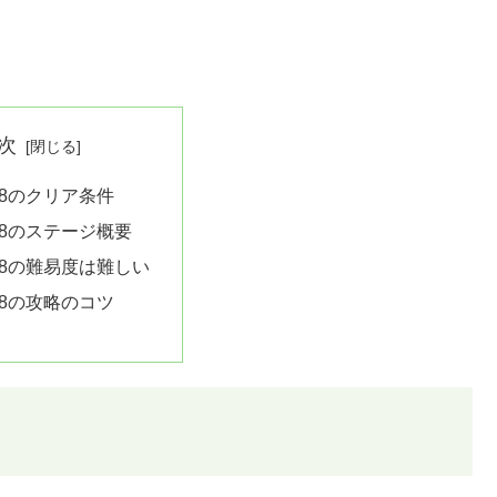
次
68のクリア条件
68のステージ概要
68の難易度は難しい
68の攻略のコツ