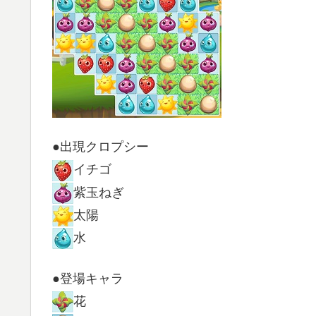
●出現クロプシー
イチゴ
紫玉ねぎ
太陽
水
●登場キャラ
花