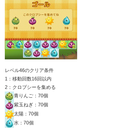
レベル46のクリア条件
1：移動回数16回以内
2：クロプシーを集める
青りんご：70個
紫玉ねぎ：70個
太陽：70個
水：70個