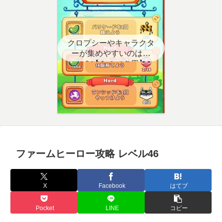
クロプシーやキャラクタ
ーが集めやすいのはど
こ？【クエスト用】
ファームヒーロー攻略 レベル46
X
Facebook
はてブ
Pocket
LINE
コピー