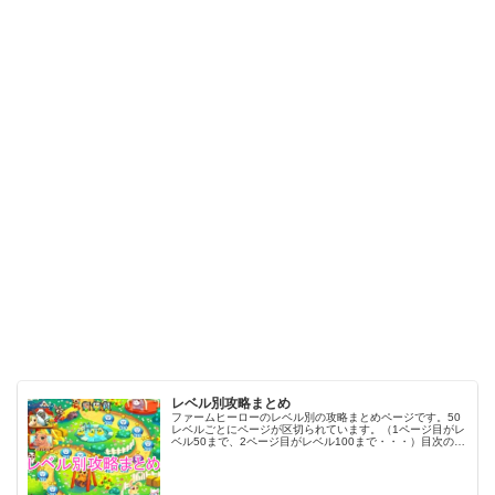
レベル別攻略まとめ
ファームヒーローのレベル別の攻略まとめページです。50
レベルごとにページが区切られています。（1ページ目がレ
ベル50まで、2ページ目がレベル100まで・・・）目次のリ
ンクをタップ（クリック）するとスムーズに目的のレベル
まで移動します。※ファ…