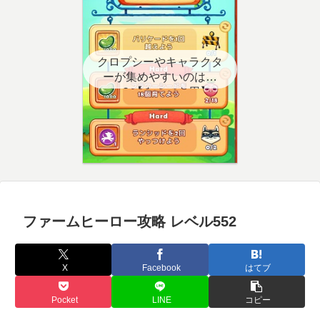
クロプシーやキャラクタ
ーが集めやすいのはど
こ？【クエスト用】
ファームヒーロー攻略 レベル552
X
Facebook
はてブ
Pocket
LINE
コピー