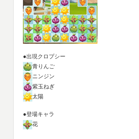
●出現クロプシー
青りんご
ニンジン
紫玉ねぎ
太陽
●登場キャラ
花