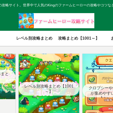
の攻略サイト。世界中で人気のKingのファームヒーローの攻略やコツな
レベル別攻略まとめ
攻略まとめ【1001～】
略まと
レベル別攻略まとめ【1001
クロプシーや
～】
が集めやす
【クエ