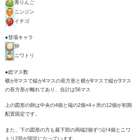
青りんご
ニンジン
イチゴ
●登場キャラ
卵
ニワトリ
●総マス数
横が8マスで縦が4マスの長方形と横が8マスで縦が3マス
の長方形が離れてあり、合計は56マス
上の図形の卵は中央の4個と端の2個×4ヶ所の12個が初期
配置固定です。
また、下の図形の方も最下部の両端2個ずつ計4個とニワ
トリ2羽が固定になっています。