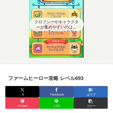
クロプシーやキャラクタ
ーが集めやすいのはど
こ？【クエスト用】
ファームヒーロー攻略 レベル693
X
Facebook
はてブ
Pocket
LINE
コピー