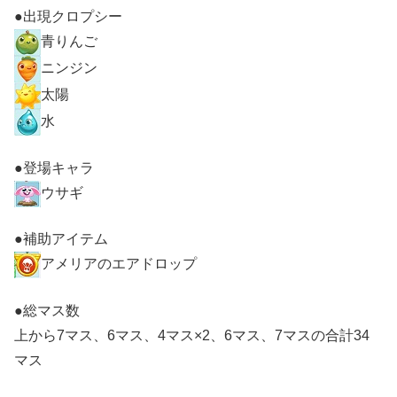
●出現クロプシー
青りんご
ニンジン
太陽
水
●登場キャラ
ウサギ
●補助アイテム
アメリアのエアドロップ
●総マス数
上から7マス、6マス、4マス×2、6マス、7マスの合計34
マス