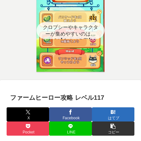
クロプシーやキャラクタ
ーが集めやすいのはど
こ？【クエスト用】
ファームヒーロー攻略 レベル117
X
Facebook
はてブ
Pocket
LINE
コピー