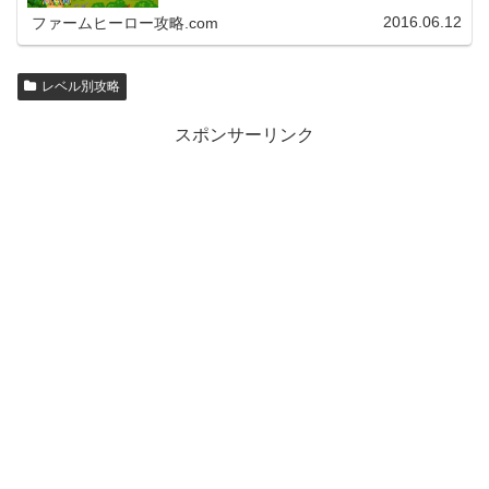
2016.06.12
ファームヒーロー攻略.com
レベル別攻略
スポンサーリンク