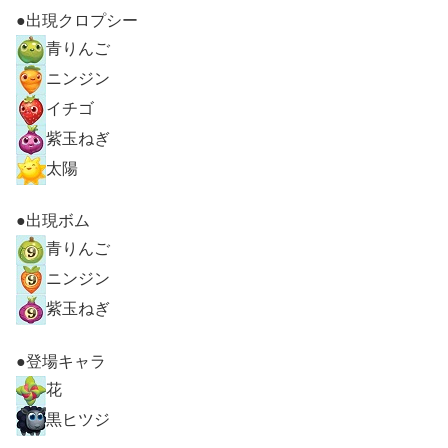
●出現クロプシー
青りんご
ニンジン
イチゴ
紫玉ねぎ
太陽
●出現ボム
青りんご
ニンジン
紫玉ねぎ
●登場キャラ
花
黒ヒツジ