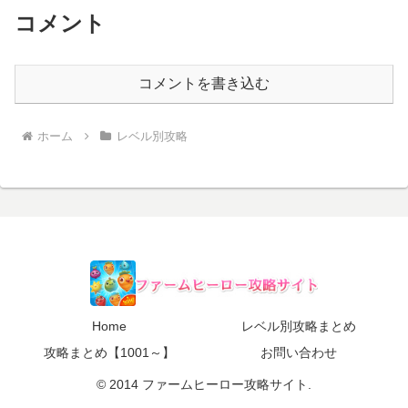
コメント
コメントを書き込む
ホーム
レベル別攻略
Home
レベル別攻略まとめ
攻略まとめ【1001～】
お問い合わせ
© 2014 ファームヒーロー攻略サイト.