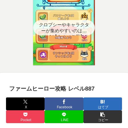
クロプシーやキャラクタ
ーが集めやすいのはど
こ？【クエスト用】
ファームヒーロー攻略 レベル887
X
Facebook
はてブ
Pocket
LINE
コピー