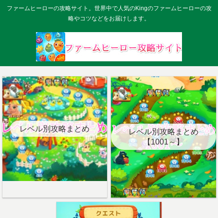
ファームヒーローの攻略サイト。世界中で人気のKingのファームヒーローの攻
略やコツなどをお届けします。
レベル別攻略まとめ
レベル別攻略まとめ
【1001～】