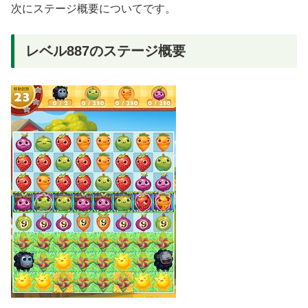
次にステージ概要についてです。
レベル887のステージ概要