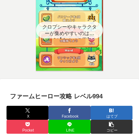
クロプシーやキャラクタ
ーが集めやすいのはど
こ？【クエスト用】
ファームヒーロー攻略 レベル994
X
Facebook
はてブ
Pocket
LINE
コピー