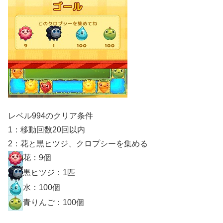
レベル994のクリア条件
1：移動回数20回以内
2：花と黒ヒツジ、クロプシーを集める
花：9個
黒ヒツジ：1匹
水：100個
青りんご：100個