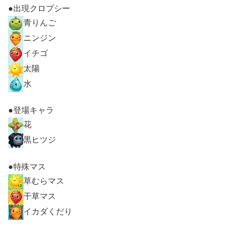
●出現クロプシー
青りんご
ニンジン
イチゴ
太陽
水
●登場キャラ
花
黒ヒツジ
●特殊マス
草むらマス
干草マス
イカダくだり