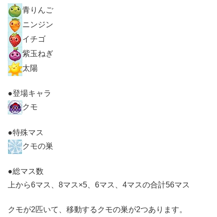
青りんご
ニンジン
イチゴ
紫玉ねぎ
太陽
●登場キャラ
クモ
●特殊マス
クモの巣
●総マス数
上から6マス、8マス×5、6マス、4マスの合計56マス
クモが2匹いて、移動するクモの巣が2つあります。