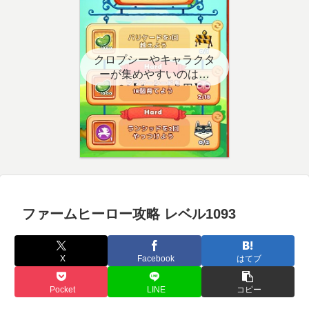
クロプシーやキャラクタ
ーが集めやすいのはど
こ？【クエスト用】
ファームヒーロー攻略 レベル1093
X
Facebook
はてブ
Pocket
LINE
コピー