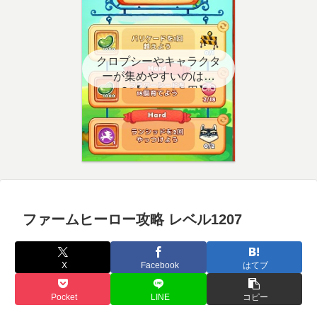
クロプシーやキャラクタ
ーが集めやすいのはど
こ？【クエスト用】
ファームヒーロー攻略 レベル1207
X
Facebook
はてブ
Pocket
LINE
コピー