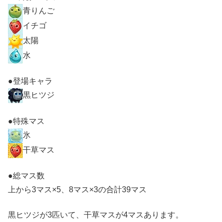
青りんご
イチゴ
太陽
水
●登場キャラ
黒ヒツジ
●特殊マス
氷
干草マス
●総マス数
上から3マス×5、8マス×3の合計39マス
黒ヒツジが3匹いて、干草マスが4マスあります。