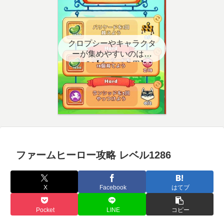
クロプシーやキャラクタ
ーが集めやすいのはど
こ？【クエスト用】
ファームヒーロー攻略 レベル1286
X
Facebook
はてブ
Pocket
LINE
コピー