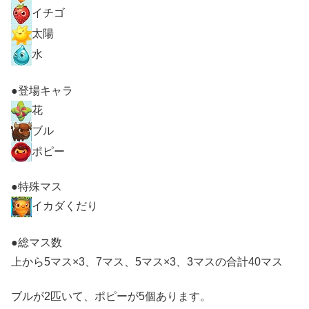
イチゴ
太陽
水
●登場キャラ
花
ブル
ポピー
●特殊マス
イカダくだり
●総マス数
上から5マス×3、7マス、5マス×3、3マスの合計40マス
ブルが2匹いて、ポピーが5個あります。