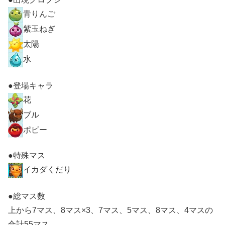
青りんご
紫玉ねぎ
太陽
水
●登場キャラ
花
ブル
ポピー
●特殊マス
イカダくだり
●総マス数
上から7マス、8マス×3、7マス、5マス、8マス、4マスの
合計55マス