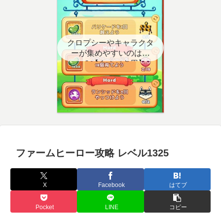
クロプシーやキャラクタ
ーが集めやすいのはど
こ？【クエスト用】
ファームヒーロー攻略 レベル1325
X
Facebook
はてブ
Pocket
LINE
コピー