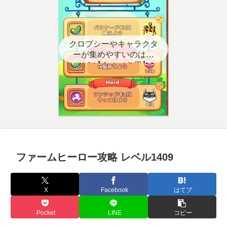
クロプシーやキャラクタ
ーが集めやすいのはど
こ？【クエスト用】
ファームヒーロー攻略 レベル1409
X
Facebook
はてブ
Pocket
LINE
コピー