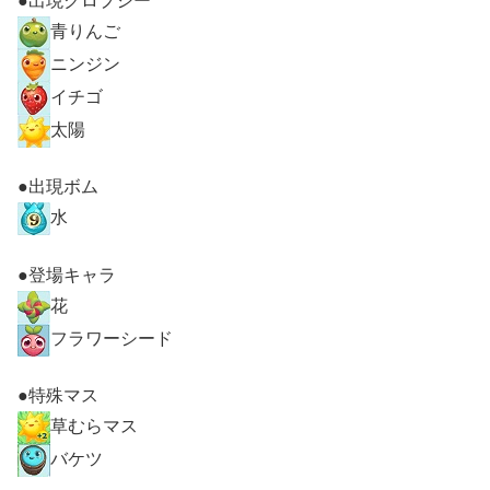
●出現クロプシー
青りんご
ニンジン
イチゴ
太陽
●出現ボム
水
●登場キャラ
花
フラワーシード
●特殊マス
草むらマス
バケツ