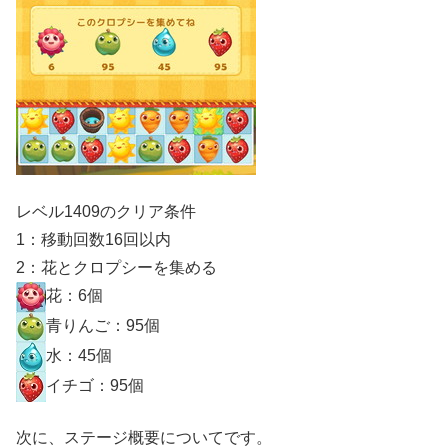
レベル1409のクリア条件
1：移動回数16回以内
2：花とクロプシーを集める
花：6個
青りんご：95個
水：45個
イチゴ：95個
次に、ステージ概要についてです。