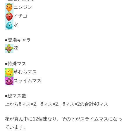
ニンジン
イチゴ
水
●登場キャラ
花
●特殊マス
草むらマス
スライムマス
●総マス数
上から6マス×2、8マス×2、6マス×2の合計40マス
花が真ん中に12個連なり、その下がスライムマスになっ
ています。