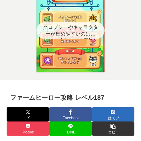
クロプシーやキャラクタ
ーが集めやすいのはど
こ？【クエスト用】
ファームヒーロー攻略 レベル187
X
Facebook
はてブ
Pocket
LINE
コピー