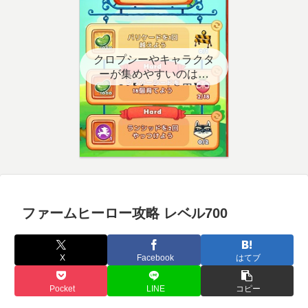
クロプシーやキャラクタ
ーが集めやすいのはど
こ？【クエスト用】
ファームヒーロー攻略 レベル700
X
Facebook
はてブ
Pocket
LINE
コピー