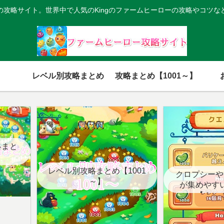
の攻略サイト。世界中で人気のKingのファームヒーローの攻略やコツな
レベル別攻略まとめ
攻略まとめ【1001～】
略まと
レベル別攻略まとめ【1001
クロプシーや
～】
が集めやす
【クエ