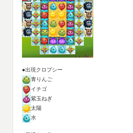
●出現クロプシー
青りんご
イチゴ
紫玉ねぎ
太陽
水