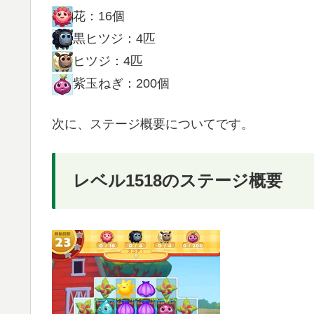
花：16個
黒ヒツジ：4匹
ヒツジ：4匹
紫玉ねぎ：200個
次に、ステージ概要についてです。
レベル1518のステージ概要