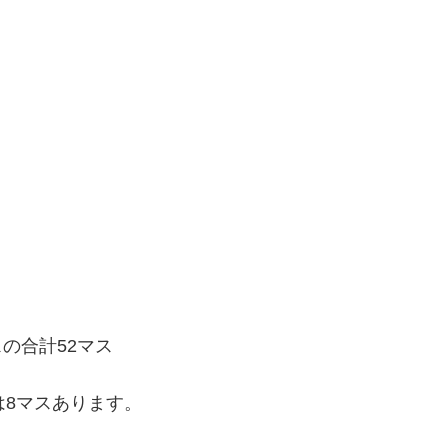
スの合計52マス
は8マスあります。