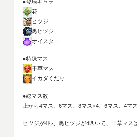
●登場キャラ
花
ヒツジ
黒ヒツジ
オイスター
●特殊マス
干草マス
イカダくだり
●総マス数
上から4マス、6マス、8マス×4、6マス、4マ
ヒツジが4匹、黒ヒツジが4匹いて、干草マス