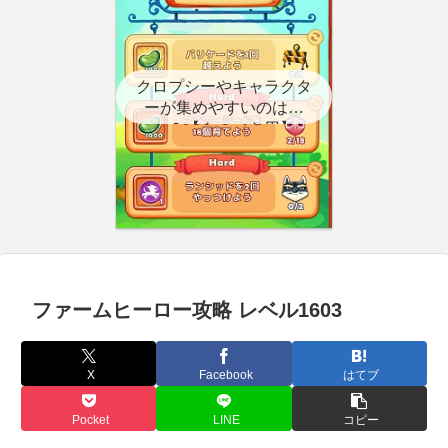
クロプシーやキャラクタ
ーが集めやすいのはど
こ？【クエスト用】
ファームヒーロー攻略 レベル1603
X
Facebook
はてブ
Pocket
LINE
コピー