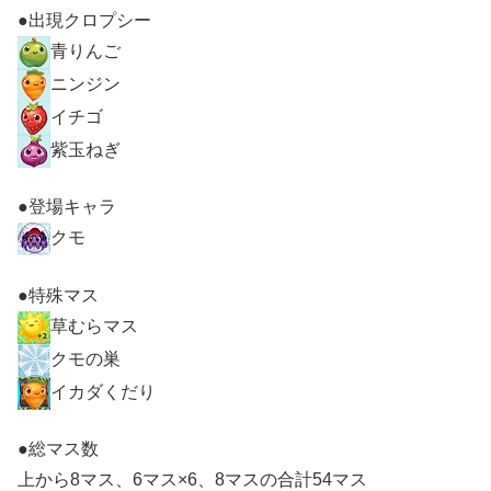
●出現クロプシー
青りんご
ニンジン
イチゴ
紫玉ねぎ
●登場キャラ
クモ
●特殊マス
草むらマス
クモの巣
イカダくだり
●総マス数
上から8マス、6マス×6、8マスの合計54マス