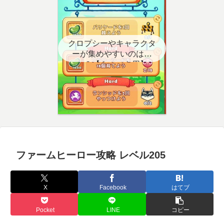
クロプシーやキャラクタ
ーが集めやすいのはど
こ？【クエスト用】
ファームヒーロー攻略 レベル205
X
Facebook
はてブ
Pocket
LINE
コピー