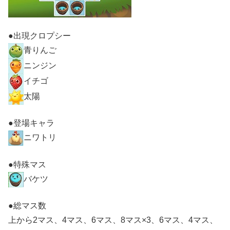
●出現クロプシー
青りんご
ニンジン
イチゴ
太陽
●登場キャラ
ニワトリ
●特殊マス
バケツ
●総マス数
上から2マス、4マス、6マス、8マス×3、6マス、4マス、