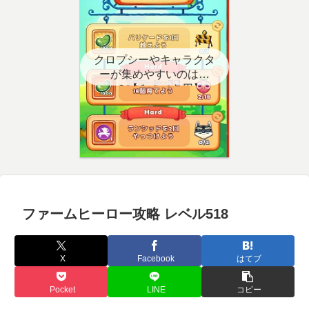
クロプシーやキャラクタ
ーが集めやすいのはど
こ？【クエスト用】
ファームヒーロー攻略 レベル518
X
Facebook
はてブ
Pocket
LINE
コピー