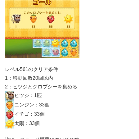
レベル561のクリア条件
1：移動回数20回以内
2：ヒツジとクロプシーを集める
ヒツジ：1匹
ニンジン：33個
イチゴ：33個
太陽：33個