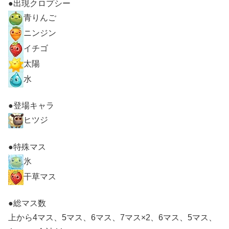
●出現クロプシー
青りんご
ニンジン
イチゴ
太陽
水
●登場キャラ
ヒツジ
●特殊マス
氷
干草マス
●総マス数
上から4マス、5マス、6マス、7マス×2、6マス、5マス、