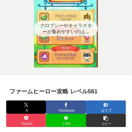
クロプシーやキャラクタ
ーが集めやすいのはど
こ？【クエスト用】
ファームヒーロー攻略 レベル561
X
Facebook
はてブ
Pocket
LINE
コピー