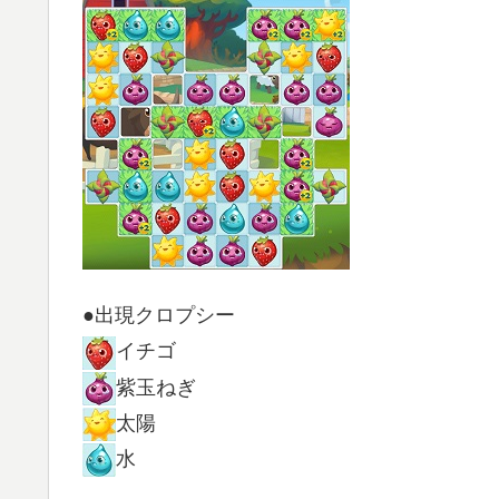
●出現クロプシー
イチゴ
紫玉ねぎ
太陽
水