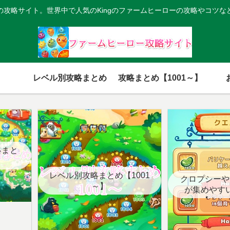
の攻略サイト。世界中で人気のKingのファームヒーローの攻略やコツな
レベル別攻略まとめ
攻略まとめ【1001～】
略まと
レベル別攻略まとめ【1001
クロプシーや
～】
が集めやす
【クエ