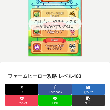
クロプシーやキャラクタ
ーが集めやすいのはど
こ？【クエスト用】
ファームヒーロー攻略 レベル403
X
Facebook
はてブ
Pocket
LINE
コピー