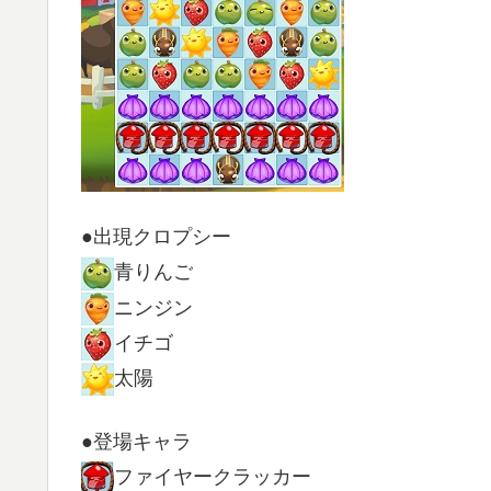
●出現クロプシー
青りんご
ニンジン
イチゴ
太陽
●登場キャラ
ファイヤークラッカー