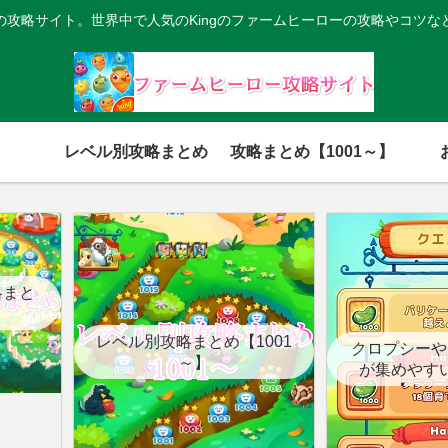
の攻略サイト。世界中で人気のKingのファームヒーローの攻略やコツな
レベル別攻略まとめ
攻略まとめ【1001～】
略まと
レベル別攻略まとめ【1001
クロプシーや
～】
が集めやす
【クエ