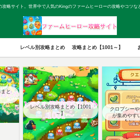
の攻略サイト。世界中で人気のKingのファームヒーローの攻略やコツな
レベル別攻略まとめ
攻略まとめ【1001～】
略まと
レベル別攻略まとめ【1001
クロプシーや
～】
が集めやす
【クエ