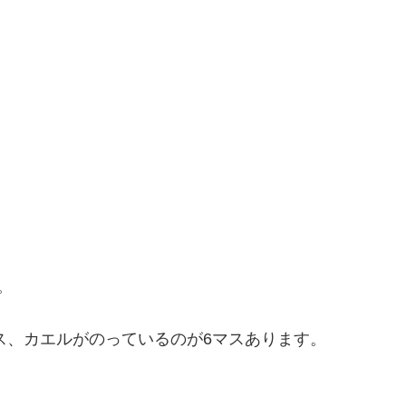
。
。
マス、カエルがのっているのが6マスあります。