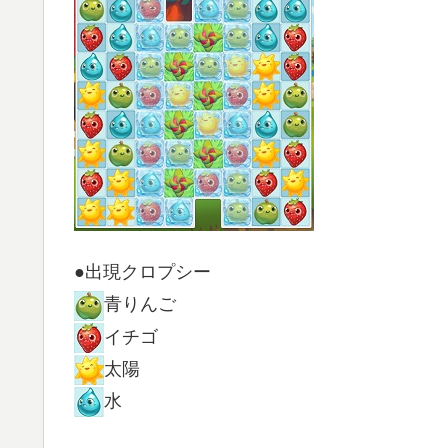
●出現クロプシー
青りんご
イチゴ
太陽
水