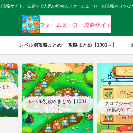
の攻略サイト。世界中で人気のKingのファームヒーローの攻略やコツな
レベル別攻略まとめ
攻略まとめ【1001～】
略まと
レベル別攻略まとめ【1001
クロプシーや
～】
が集めやす
【クエ