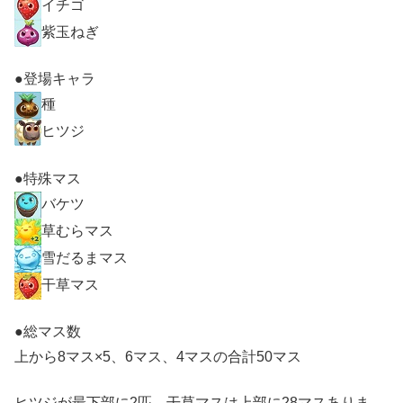
イチゴ
紫玉ねぎ
●登場キャラ
種
ヒツジ
●特殊マス
バケツ
草むらマス
雪だるまマス
干草マス
●総マス数
上から8マス×5、6マス、4マスの合計50マス
ヒツジが最下部に2匹、干草マスは上部に28マスありま