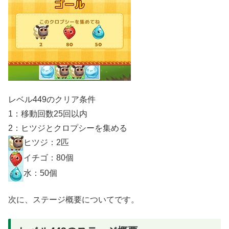
レベル449のクリア条件
1：移動回数25回以内
2：ヒツジとクロプシーを集める
ヒツジ：2匹
イチゴ：80個
水：50個
次に、ステージ概要についてです。