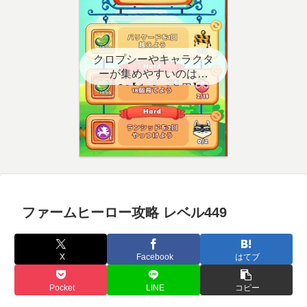
クロプシーやキャラクタ
ーが集めやすいのはど
こ？【クエスト用】
ファームヒーロー攻略 レベル449
X
Facebook
はてブ
Pocket
LINE
コピー