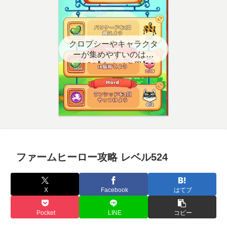
クロプシーやキャラクタ
ーが集めやすいのはど
こ？【クエスト用】
ファームヒーロー攻略 レベル524
X
Facebook
はてブ
Pocket
LINE
コピー