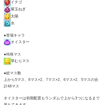
イチゴ
紫玉ねぎ
太陽
水
●登場キャラ
オイスター
●特殊マス
草むらマス
●総マス数
上から5マス、6マス×2、7マス×2、6マス×2、5マスの合
計48マス
オイスターは初期配置もランダムで上から3つになるまで
落ちてきます。