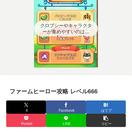
クロプシーやキャラクタ
ーが集めやすいのはど
こ？【クエスト用】
ファームヒーロー攻略 レベル666
X
Facebook
はてブ
Pocket
LINE
コピー