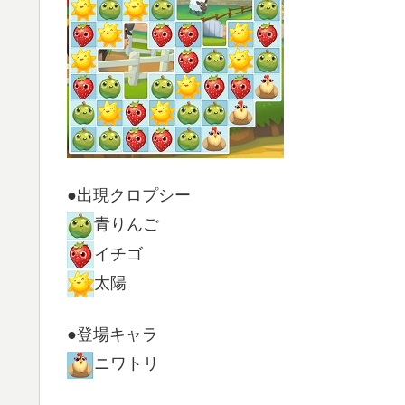
●出現クロプシー
青りんご
イチゴ
太陽
●登場キャラ
ニワトリ