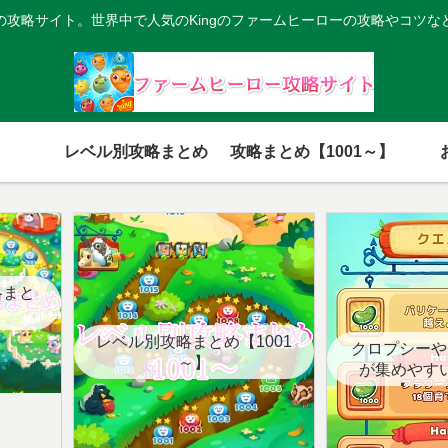
の攻略サイト。世界中で人気のKingのファームヒーローの攻略やコツな
レベル別攻略まとめ
攻略まとめ【1001～】
略まと
レベル別攻略まとめ【1001
クロプシーや
～】
が集めやす
【クエ