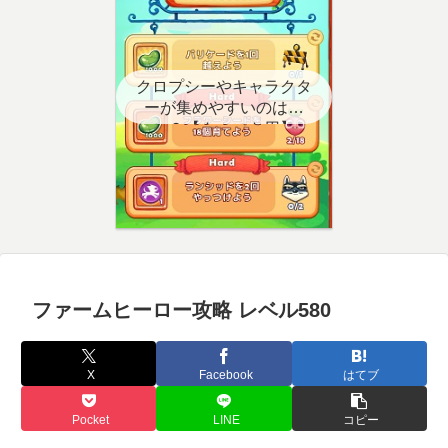
クロプシーやキャラクタ
ーが集めやすいのはど
こ？【クエスト用】
ファームヒーロー攻略 レベル580
X
Facebook
はてブ
Pocket
LINE
コピー