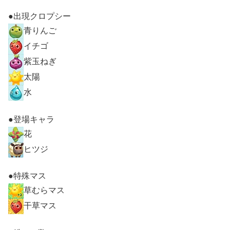
●出現クロプシー
青りんご
イチゴ
紫玉ねぎ
太陽
水
●登場キャラ
花
ヒツジ
●特殊マス
草むらマス
干草マス