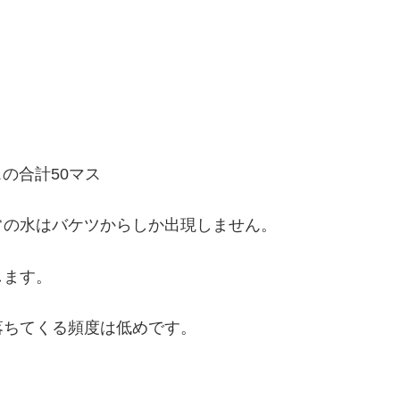
スの合計50マス
常の水はバケツからしか出現しません。
します。
落ちてくる頻度は低めです。