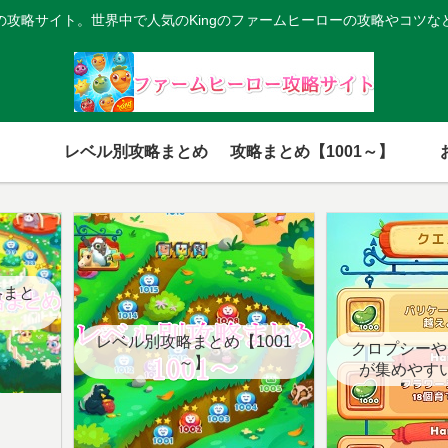
の攻略サイト。世界中で人気のKingのファームヒーローの攻略やコツな
レベル別攻略まとめ
攻略まとめ【1001～】
略まと
レベル別攻略まとめ【1001
クロプシーや
～】
が集めやす
【クエ