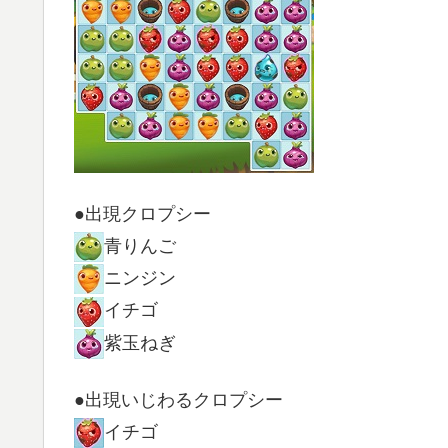
●出現クロプシー
青りんご
ニンジン
イチゴ
紫玉ねぎ
●出現いじわるクロプシー
イチゴ