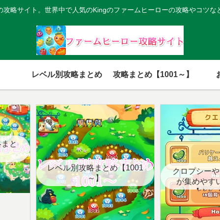
の攻略サイト。世界中で人気のKingのファームヒーローの攻略やコツな
レベル別攻略まとめ
攻略まとめ【1001～】
略まと
レベル別攻略まとめ【1001
クロプシーや
～】
が集めやす
【クエ