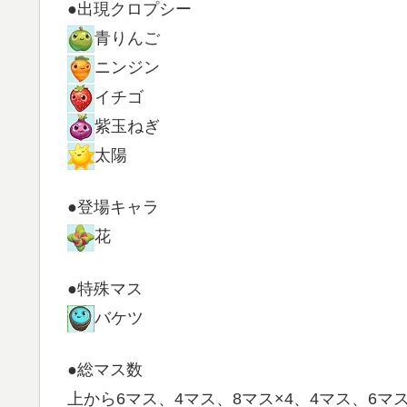
●出現クロプシー
青りんご
ニンジン
イチゴ
紫玉ねぎ
太陽
●登場キャラ
花
●特殊マス
バケツ
●総マス数
上から6マス、4マス、8マス×4、4マス、6マ