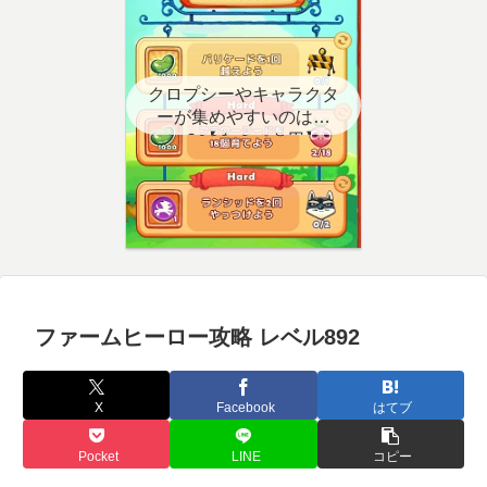
クロプシーやキャラクタ
ーが集めやすいのはど
こ？【クエスト用】
ファームヒーロー攻略 レベル892
X
Facebook
はてブ
Pocket
LINE
コピー