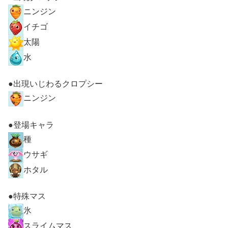
ニンジン
イチゴ
太陽
水
●出現いじわるクロプシー
ニンジン
●登場キャラ
種
ウサギ
ホタル
●特殊マス
氷
スライムマス