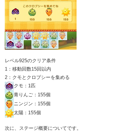
レベル925のクリア条件
1：移動回数15回以内
2：クモとクロプシーを集める
クモ：1匹
青りんご：155個
ニンジン：155個
太陽：155個
次に、ステージ概要についてです。