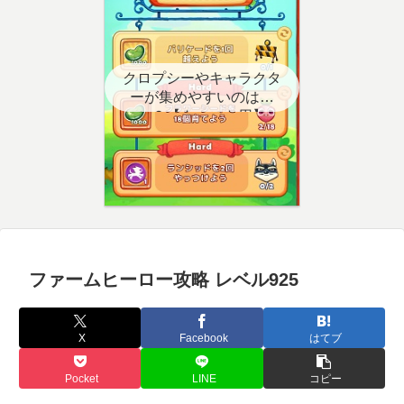
クロプシーやキャラクタ
ーが集めやすいのはど
こ？【クエスト用】
ファームヒーロー攻略 レベル925
X
Facebook
はてブ
Pocket
LINE
コピー