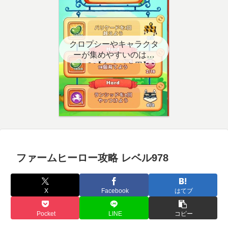
クロプシーやキャラクタ
ーが集めやすいのはど
こ？【クエスト用】
ファームヒーロー攻略 レベル978
X
Facebook
はてブ
Pocket
LINE
コピー