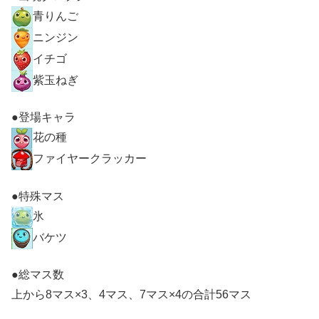
青りんご
ニンジン
イチゴ
紫玉ねぎ
●登場キャラ
花の種
ファイヤークラッカー
●特殊マス
氷
バケツ
●総マス数
上から8マス×3、4マス、7マス×4の合計56マス