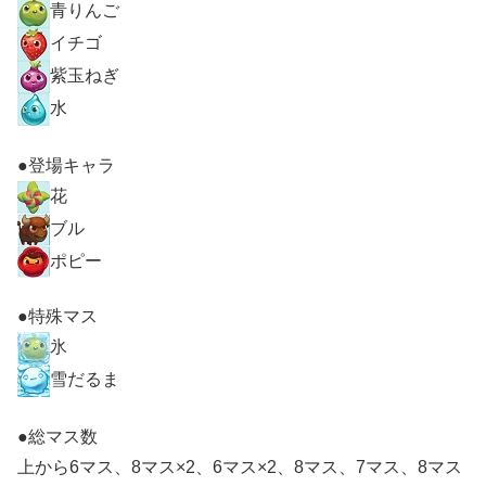
青りんご
イチゴ
紫玉ねぎ
水
●登場キャラ
花
ブル
ポピー
●特殊マス
氷
雪だるま
●総マス数
上から6マス、8マス×2、6マス×2、8マス、7マス、8マス