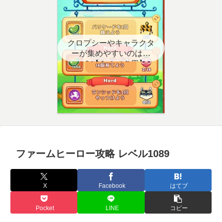
クロプシーやキャラクタ
ーが集めやすいのはど
こ？【クエスト用】
ファームヒーロー攻略 レベル1089
X
Facebook
はてブ
Pocket
LINE
コピー