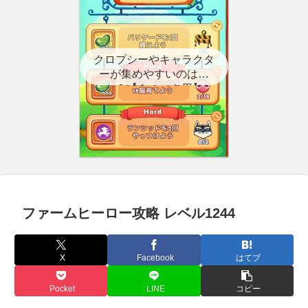
クロプシーやキャラクタ
ーが集めやすいのはど
こ？【クエスト用】
ファームヒーロー攻略 レベル1244
X
Facebook
はてブ
Pocket
LINE
コピー