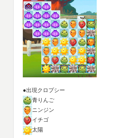
●出現クロプシー
青りんご
ニンジン
イチゴ
太陽