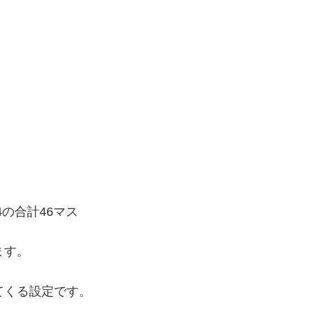
4の合計46マス
ます。
てくる設定です。