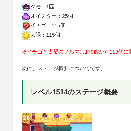
クモ：1匹
オイスター：25個
イチゴ：115個
太陽：115個
※イチゴと太陽のノルマは170個から115個
次に、ステージ概要についてです。
レベル1514のステージ概要