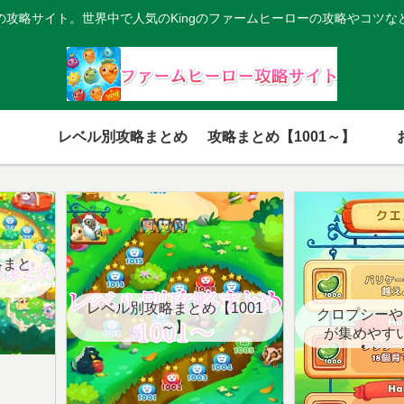
の攻略サイト。世界中で人気のKingのファームヒーローの攻略やコツな
レベル別攻略まとめ
攻略まとめ【1001～】
略まと
レベル別攻略まとめ【1001
クロプシーや
～】
が集めやす
【クエ