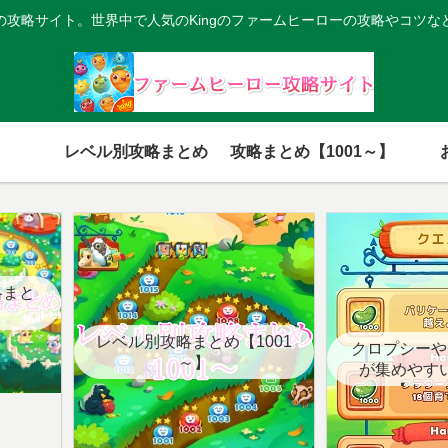
の攻略サイト。世界中で人気のKingのファームヒーローの攻略やコツな
レベル別攻略まとめ
攻略まとめ【1001～】
略まと
レベル別攻略まとめ【1001
クロプシーや
～】
が集めやす
【クエ