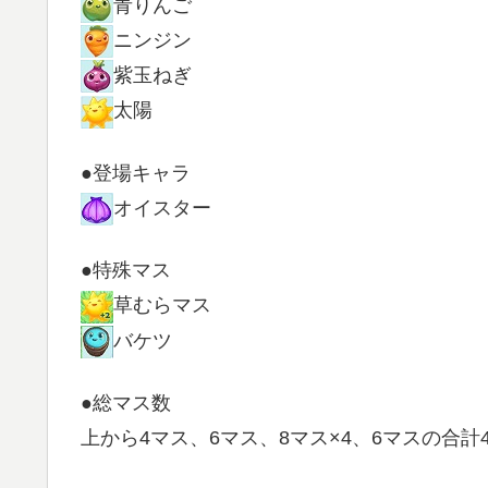
青りんご
ニンジン
紫玉ねぎ
太陽
●登場キャラ
オイスター
●特殊マス
草むらマス
バケツ
●総マス数
上から4マス、6マス、8マス×4、6マスの合計