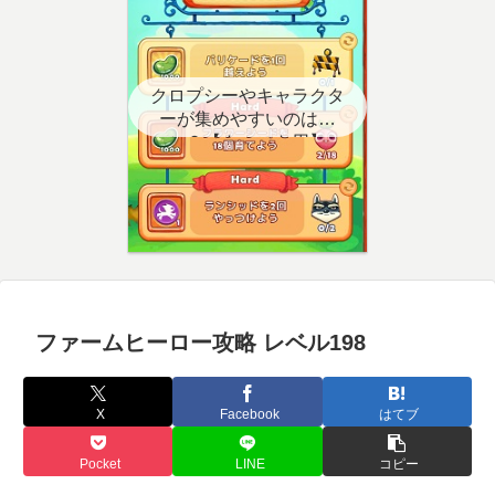
クロプシーやキャラクタ
ーが集めやすいのはど
こ？【クエスト用】
ファームヒーロー攻略 レベル198
X
Facebook
はてブ
Pocket
LINE
コピー