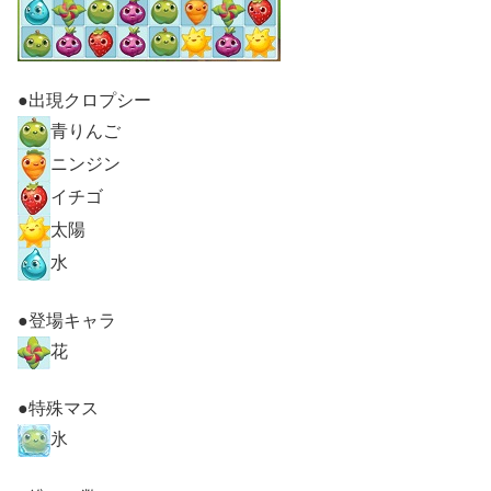
●出現クロプシー
青りんご
ニンジン
イチゴ
太陽
水
●登場キャラ
花
●特殊マス
氷