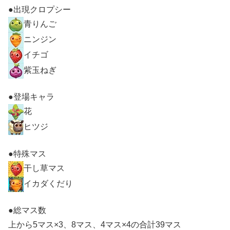
●出現クロプシー
青りんご
ニンジン
イチゴ
紫玉ねぎ
●登場キャラ
花
ヒツジ
●特殊マス
干し草マス
イカダくだり
●総マス数
上から5マス×3、8マス、4マス×4の合計39マス