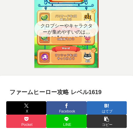
クロプシーやキャラクタ
ーが集めやすいのはど
こ？【クエスト用】
ファームヒーロー攻略 レベル1619
X
Facebook
はてブ
Pocket
LINE
コピー