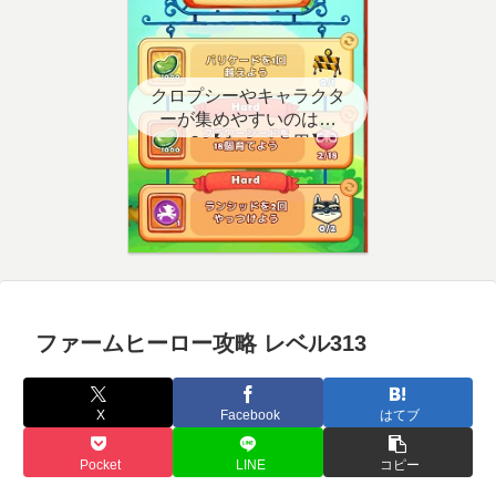
クロプシーやキャラクタ
ーが集めやすいのはど
こ？【クエスト用】
ファームヒーロー攻略 レベル313
X
Facebook
はてブ
Pocket
LINE
コピー