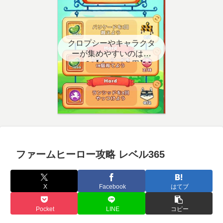
クロプシーやキャラクタ
ーが集めやすいのはど
こ？【クエスト用】
ファームヒーロー攻略 レベル365
X
Facebook
はてブ
Pocket
LINE
コピー