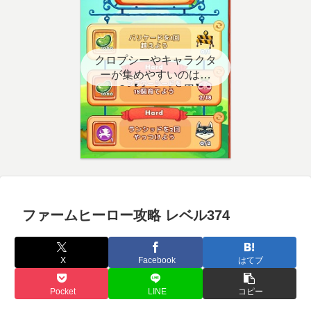
クロプシーやキャラクタ
ーが集めやすいのはど
こ？【クエスト用】
ファームヒーロー攻略 レベル374
X
Facebook
はてブ
Pocket
LINE
コピー