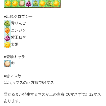
●出現クロプシー
青りんご
ニンジン
紫玉ねぎ
太陽
●登場キャラ
卵
●総マス数
1辺が8マスの正方形で64マス
雪だるまが発生するマスが上の左右に6マスずつ計12マス
あります。