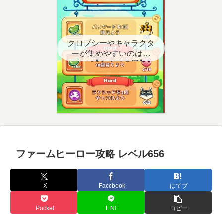
クロプシーやキャラクタ
ーが集めやすいのはど
こ？【クエスト用】
ファームヒーロー攻略 レベル656
X
Facebook
はてブ
Pocket
LINE
コピー