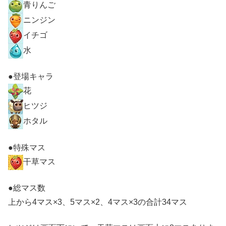
青りんご
ニンジン
イチゴ
水
●登場キャラ
花
ヒツジ
ホタル
●特殊マス
干草マス
●総マス数
上から4マス×3、5マス×2、4マス×3の合計34マス