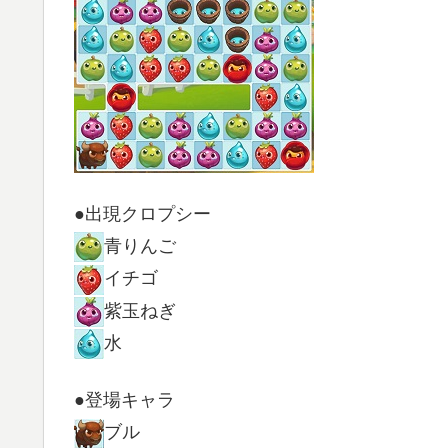
●出現クロプシー
青りんご
イチゴ
紫玉ねぎ
水
●登場キャラ
ブル