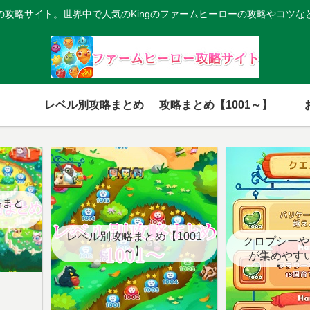
の攻略サイト。世界中で人気のKingのファームヒーローの攻略やコツな
レベル別攻略まとめ
攻略まとめ【1001～】
略まと
レベル別攻略まとめ【1001
クロプシーや
～】
が集めやす
【クエ