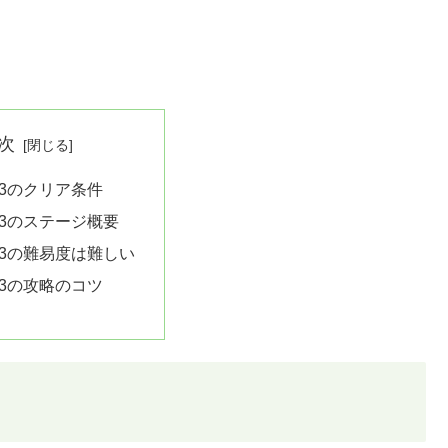
次
73のクリア条件
73のステージ概要
73の難易度は難しい
73の攻略のコツ