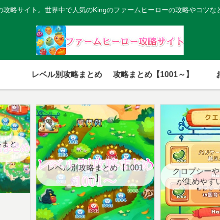
の攻略サイト。世界中で人気のKingのファームヒーローの攻略やコツな
レベル別攻略まとめ
攻略まとめ【1001～】
略まと
レベル別攻略まとめ【1001
クロプシーや
～】
が集めやす
【クエ