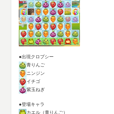
●出現クロプシー
青りんご
ニンジン
イチゴ
紫玉ねぎ
●登場キャラ
カエル（青りんご）