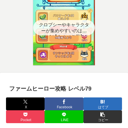
クロプシーやキャラクタ
ーが集めやすいのはど
こ？【クエスト用】
ファームヒーロー攻略 レベル79
X
Facebook
はてブ
Pocket
LINE
コピー