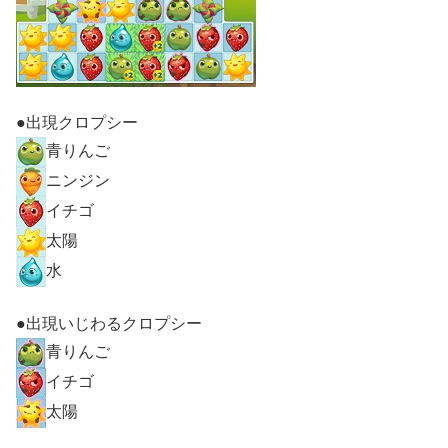
●出現クロプシー
青りんご
ニンジン
イチゴ
太陽
水
●出現いじわるクロプシー
青りんご
イチゴ
太陽