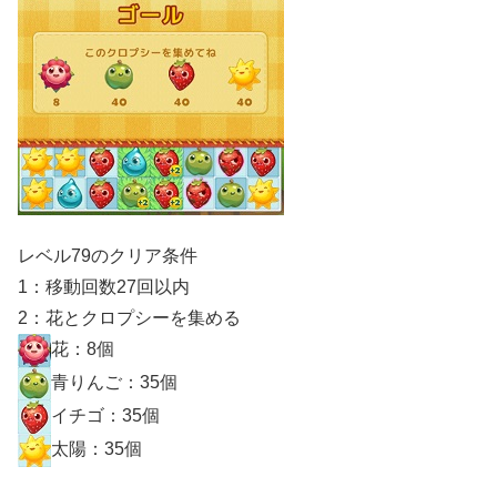
レベル79のクリア条件
1：移動回数27回以内
2：花とクロプシーを集める
花：8個
青りんご：35個
イチゴ：35個
太陽：35個