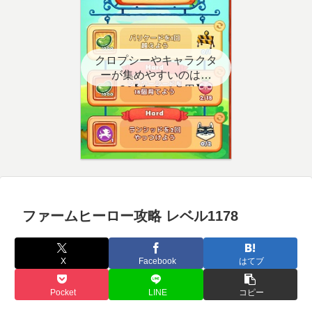
クロプシーやキャラクタ
ーが集めやすいのはど
こ？【クエスト用】
ファームヒーロー攻略 レベル1178
X
Facebook
はてブ
Pocket
LINE
コピー