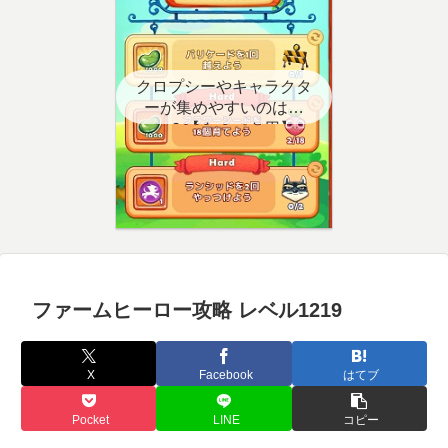
クロプシーやキャラクタ
ーが集めやすいのはど
こ？【クエスト用】
ファームヒーロー攻略 レベル1219
X
Facebook
はてブ
Pocket
LINE
コピー